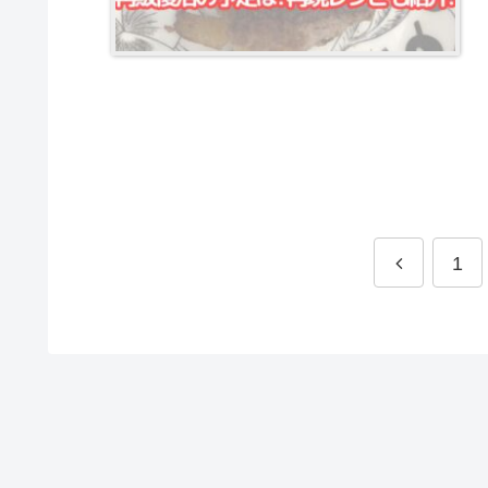
前
1
へ